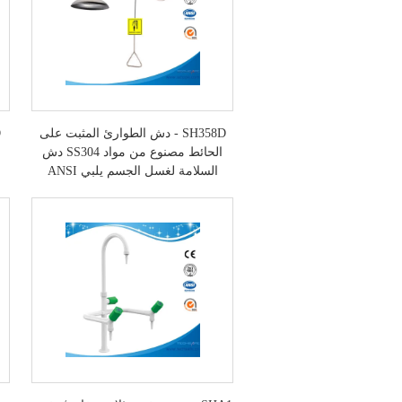
SH358D - دش الطوارئ المثبت على
الحائط مصنوع من مواد SS304 دش
السلامة لغسل الجسم يلبي ANSI
z358.1