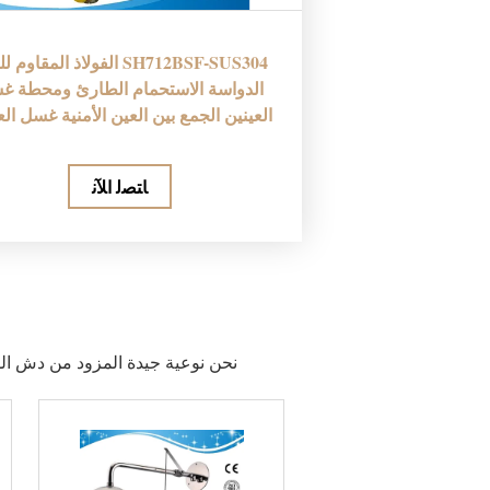
SH712BSF-SUS304 الفولاذ المقاو
الدواسة الاستحمام الطارئ ومحطة غ
العينين الجمع بين العين الأمنية غسل الع
ﺎﺘﺼﻟ ﺍﻶﻧ
نحن نوعية جيدة المزود من دش ال