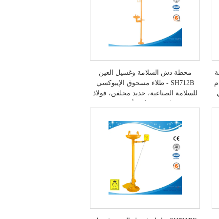
ة
محطة دش السلامة وغسيل العين
م
SH712B - طلاء مسحوق الإيبوكسي
للسلامة الصناعية، حديد مجلفن، فولاذ
كربوني، لون أصفر