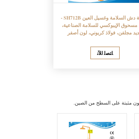
محطة دش السلامة وغسيل العين SH712B -
مسحوق الإيبوكسي للسلامة الصناعية،
يد مجلفن، فولاذ كربوني، لون أصفر
ﺎﺘﺼﻟ ﺍﻶﻧ
ون مثبتة على السطح من الصين.