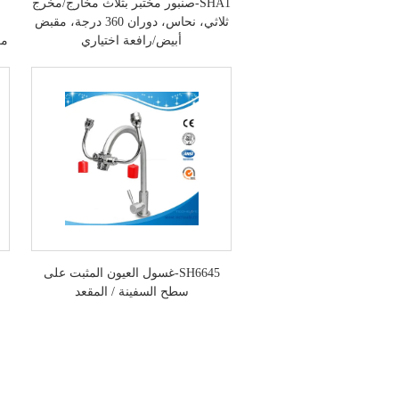
SHA1-صنبور مختبر بثلاث مخارج/مخرج
ثلاثي، نحاس، دوران 360 درجة، مقبض
أبيض/رافعة اختياري
SH6645-غسول العيون المثبت على
سطح السفينة / المقعد