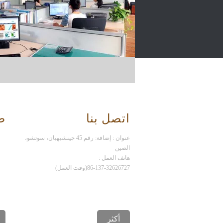
اتصل بنا
ض
عنوان : إضافة: رقم 45 جينشيهيان، سوتشو،
الصين
هاتف العمل :
86-137-32626727(وقت العمل)
أكثر