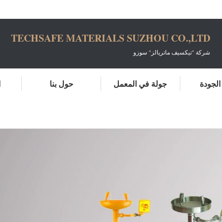
TECHSAFE MATERIALS SUZHOU CO.,LTD
شركة "تيكسيف ماتريالز" سوزو
لجودة
جولة في المعمل
حول بنا
ا