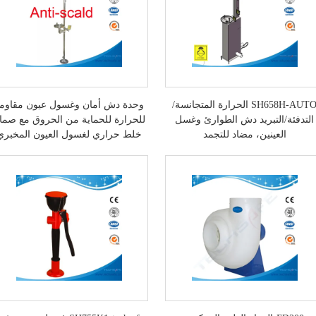
SH658H-AUTO الحرارة المتجانسة/
وحدة دش أمان وغسول عيون مقاوم
التدفئة/التبريد دش الطوارئ وغسل
للحرارة للحماية من الحروق مع صما
العينين، مضاد للتجمد
خلط حراري لغسول العيون المخبري
SH712BSHP