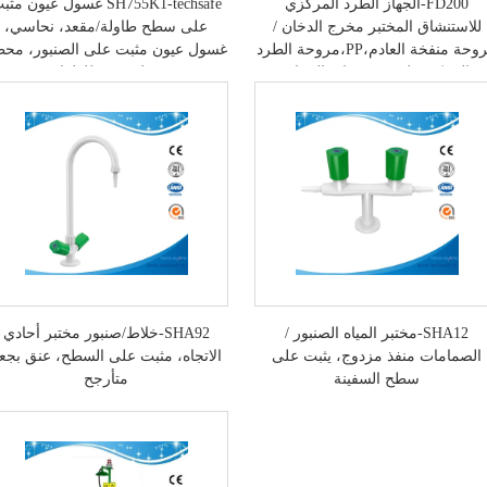
FD200-الجهاز الطرد المركزي
SH755K1-techsafe غسول عيون مث
للاستنشاق المختبر مخرج الدخان /
على سطح طاولة/مقعد، نحاسي،
مروحة منفخة العادم،PP،مروحة الطرد
غسول عيون مثبت على الصنبور، مح
المركزي لمخرج خزانة الدخان
غسول عيون للطوارئ
SHA12-مختبر المياه الصنبور /
SHA92-خلاط/صنبور مختبر أحادي
الصمامات منفذ مزدوج، يثبت على
الاتجاه، مثبت على السطح، عنق بجع
سطح السفينة
متأرجح