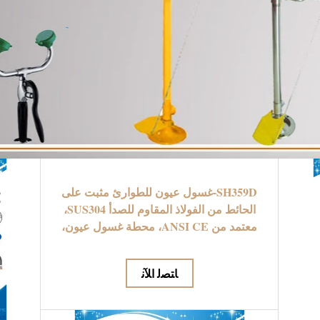
SH359D-غسول عيون للطوارئ مثبت على
الحائط من الفولاذ المقاوم للصدأ SUS304،
معتمد من ANSI CE، محطة غسول عيون،
واقي غبار لغسول العيون للطوارئ
ﺎﺘﺼﻟ ﺍﻶﻧ