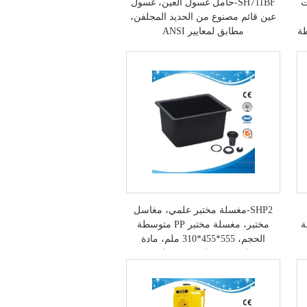
بت
SH711BF-حامل غسول العين، غسول
عين قائم مصنوع من الحديد المجلفن،
طة
مطابق لمعايير ANSI
SHP2-مغسلة مختبر علمي، مغاسل
ة
مختبر، مغسلة مختبر PP متوسطة
الحجم، 555*455*310 ملم، مادة
رمادية، مغسلة مختبر علمي