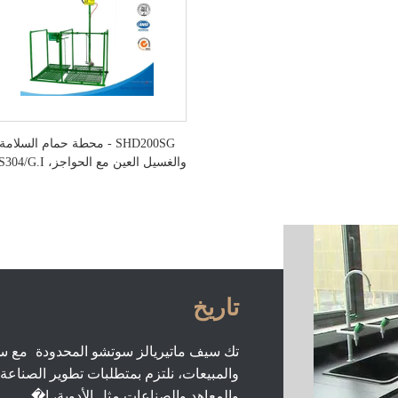
SHD200SG - محطة حمام السلامة
والغسيل العين مع الحواجز، SS304/G.I.
تاريخ
تك سيف ماتيريالز سوتشو المحدودة مع سنو
والمبيعات، نلتزم بمتطلبات تطوير الصناع
والمعاهد والصناعات مثل الأدوية، ا�...