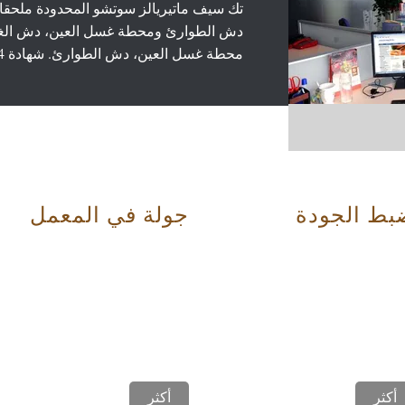
تك سيف ماتيريالز سوتشو المحدودة ملحقات
دش الطوارئ ومحطة غسل العين، دش الغم
محطة غسل العين، دش الطوارئ. شهادة OSHA، ANSI Z358.1-2004، ...
بط الجودة
جولة في المعمل
أكثر
أكثر