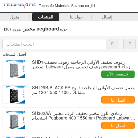
Techsafe Materials Suzhou co.,ltd
إتصال
حول بنا
المنتجات
منزل
مختبر pegboard
جودة
المزود.
(10)
أفضل المنتجات
SHD1-رفوف تجفيف الأواني الزجاجية رفوف تجفيف
المختبر Labware رفوف تجفيف معمل pegboard زجاج
رفوف جافة بالتنقيط رفوف تجفيف
الاستفسار الآن
SH129B-BLACK PP معمل تجفيف الأواني الزجاجية / لوح
مشابك ، 400 * 550 * 120 مم
اتصل بنا
SH362AA -رمادي اللون مختبر تجفيف الرف مختبر
استخدام Pegboard 400 * 550mm Pegboard Labware
المستخدمة في المختبر المصنوعة في الصين
اتصل بنا