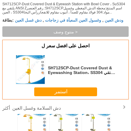
SH712SCP-Dust Covered Dust & Eyewash Station with Bowl Cover ، SuS304
يلتقي مع ANSI Zرقم العنصر.:SH712SCPاسم المنتج:محطة الدش المغطى وغسيل
العين ، SS304مواد:304 فولاذ مقاوم للصدأ ، أنبوب مقاوم للانفجاررأس البخا...
ودش العين
وغسول العين المعبأة في زجاجات
دش غسل العين
,
,
بطاقة:
منتوج وصف >
احصل على افضل سعر ل
SH712SCP-Dust Covered Dust &
Eyewashing Station، SS304 يلتقي
مع ANSI Z بغطاء وعاء بلاستيكي
استمر
دش السلامة وغسل العين
أكثر