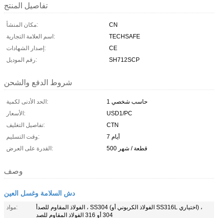
تفاصيل المنتج
CN
مكان المنشأ:
TECHSAFE
اسم العلامة التجارية:
CE
إصدار الشهادات:
SH712SCP
رقم الموديل:
شروط الدفع والشحن
حاسب شخصي 1
الحد الأدنى لكمية:
USD1/PC
الأسعار:
CTN
تفاصيل التغليف:
7 أيام
وقت التسليم:
500 قطعة / شهر
القدرة على العرض:
وصف
دش السلامة وغسل العين
الفولاذ المقاوم للصدأ ، SS304 (الفولاذ الكربوني أو SS316L اختياري) ،
مواد:
304 أو 316 الفولاذ المقاوم للصد