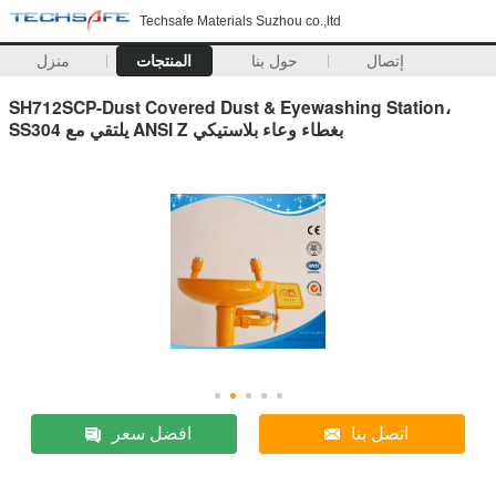
Techsafe Materials Suzhou co.,ltd
إتصال
حول بنا
المنتجات
منزل
SH712SCP-Dust Covered Dust & Eyewashing Station،
SS304 يلتقي مع ANSI Z بغطاء وعاء بلاستيكي
اتصل بنا
افضل سعر