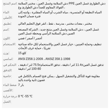
دش السلامة وغسل العين ، مختبر السلامة PPE دش الطوارئ غسل العين
اسم المنتج:
، الفولاذ المقاوم للصدأ دش الطوارئ وغ
المياه النظيفة أو المتسربة ، مياه الشرب أو المياه المفلترة ، وانتبه إلى
الماء
فترة ضمان الجودة
الأصلي:
مختبر ، معدات مختبر ، مدرسة ، نفط ، انقر فوق التعليم العالي
تطبيق:
غسل العين ، دش السلامة وغسل العين منتج جديد ، الشركة المصنعة
اسم:
الصين دش السلامة الرأسي ومحطة غسل العين
أخضر / أصفر / فضي
اللون:
تنظيف وحماية العينين ، خيار غسل العين والاستحمام لكل حالة صناعية
الاستخدام:
تقريبًا ، حماية غرف الأبحاث
15 كلغ
وزن:
ANSI Z358.1-2009 ، ANSIZ 358.1-1998
اساسي:
تدفق غسل العين≥11.4 لتر / دقيقة ، تدفق الاستحمام≥75.5 لتر / دقيقة ،
التحكم في
80-100 لتر / دقيقة
التدفق:
مقاومة قوية للتآكل والتشغيل السهل ، يمكن فتح الصمام بالكامل في
خاصية:
غضون ثانية واحدة باليد
7 بار
ضغط الماء
الأقصى:
0 ℃ -55 ℃
درجة حرارة
العمل: