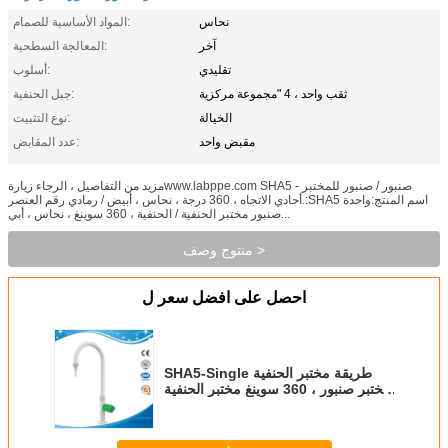
نحاس
المواد الأساسية للصمام:
آخر
المعالجة السطحية:
تقليدي
أسلوب:
ثقب واحد ، 4 "مجموعة مركزية
جبل الحنفية:
الخيالة
نوع التثبيت:
مقبض واحد
عدد المقابض:
مزيد من التفاصيل ، الرجاء زيارةwww.labppe.com SHA5 - صنبور / صنبور للمختبر
أحادي الاتجاه ، 360 درجة ، نحاس ، أبيض / رمادي رقم العنصر.:SHA5 اسم المنتج:واحدة
صنبور مختبر الحنفية / الحنفية ، 360 سوينغ ، نحاس ، أبي...
منتوج وصف >
احصل على افضل سعر ل
SHA5-Single طريقة مختبر الحنفية
مختبر صنبور ، 360 سوينغ مختبر الحنفية
الحنفية الحنفية بالوعة المياه صنبور
المياه خلاط صنبور صنبور