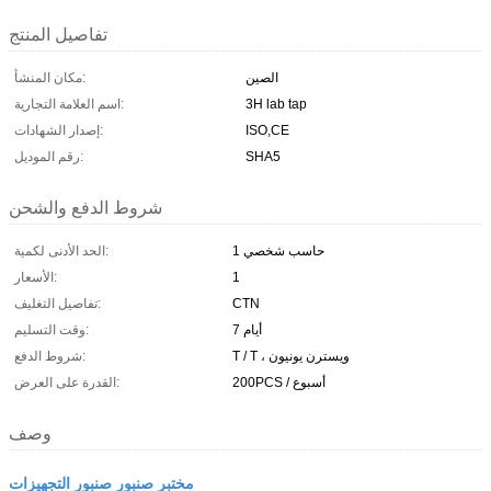
تفاصيل المنتج
الصين
مكان المنشأ:
3H lab tap
اسم العلامة التجارية:
ISO,CE
إصدار الشهادات:
SHA5
رقم الموديل:
شروط الدفع والشحن
حاسب شخصي 1
الحد الأدنى لكمية:
1
الأسعار:
CTN
تفاصيل التغليف:
7 أيام
وقت التسليم:
T / T ، ويسترن يونيون
شروط الدفع:
200PCS / أسبوع
القدرة على العرض:
وصف
مختبر صنبور صنبور التجهيزات