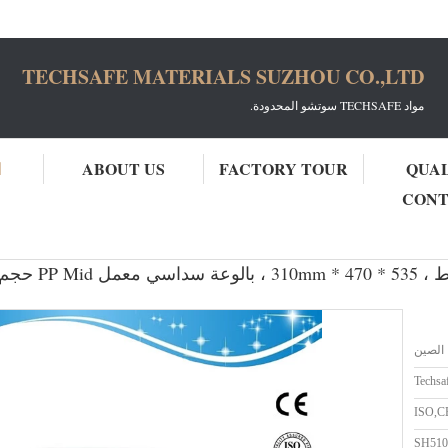
TECHSAFE MATERIALS SUZHOU CO.,LTD
مواد TECHSAFE سوتشو المحدودة.
QUA
FACTORY TOUR
ABOUT US
ا
CON
مختبر pp بالوعة السيراميك الايبوكسي
SH5104-Lab PP با
الصين
Techsa
ISO,C
SH510