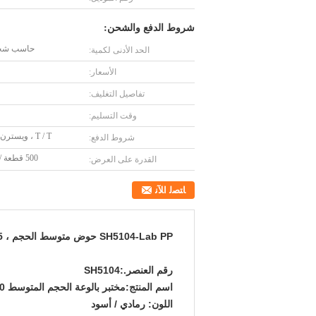
شروط الدفع والشحن:
حاسب شخ
الحد الأدنى لكمية:
الأسعار:
تفاصيل التغليف:
وقت التسليم:
T / T ، ويسترن يونيون
شروط الدفع:
500 قطعة / أسبوع
القدرة على العرض:
ﺎﺘﺼﻟ ﺍﻶﻧ
SH5104-Lab PP حوض متوسط ​​الحجم ، 535 * 470 * 310 مم ، مغسلة سداسية
رقم العنصر.:
SH5104
اسم المنتج:
مختبر بالوعة الحجم المتوسط ​​PP ، 535 * 470 * 310 مم ، مغسلة سداسية
اللون:
رمادي / أسود