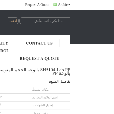
Request A Quote
Arabic
LITY
CONTACT US
TROL
SH5104-Lab PP بالوعة الحجم المتوسط ​​، 535 * 470 * 310mm ، بالوعة سداسي معمل PP Mid حجم بالوعة السيراميك بالوعة منضدة مع بالوعة PP
REQUEST A QUOTE
بالوعة PP
تفاصيل المنتج:
مكان المنشأ:
fe
اسم العلامة التجارية:
E
إصدار الشهادات:
4
رقم الموديل: