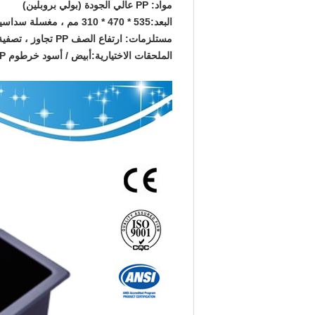
مواد:
PP عالي الجودة (بولي بروبلين)
البعد:
535 * 470 * 310 مم ، مغسلة سداسية
مستلزمات:
ارتفاع الصف PP تجاوز ، تصفية وسدادة
الملحقات الاختيارية:
أبيض / أسود خرطوم PP ، فخ زجاجة