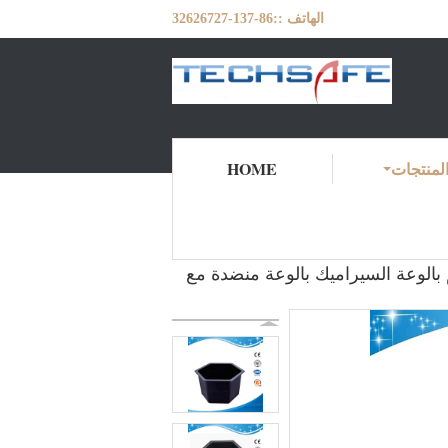
الهاتف ::
86-137-32626727
لمنتجات
HOME
المنتجات
منزل
لوعة الحجم المتوسط ​​، 535 * 470 * 310mm ، بالوعة سداسي معمل PP Mid حجم بالوعة السيراميك بالوعة منضدة مع