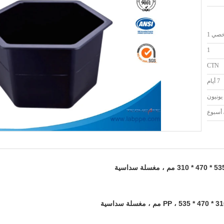
صي 1
1
CTN
7 أيام