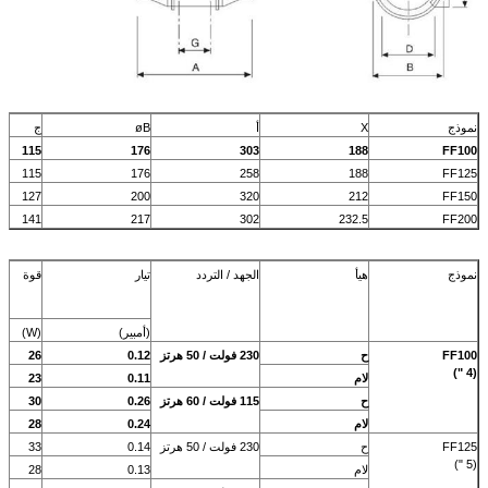
نموذج
X
أ
øB
ج
115
176
303
188
FF100
115
176
258
188
FF125
127
200
320
212
FF150
141
217
302
232.5
FF200
نموذج
هيأ
الجهد / التردد
تيار
قوة
(أمبير)
(W)
FF100
ح
230 فولت / 50 هرتز
0.12
26
(4 ")
لام
0.11
23
ح
115 فولت / 60 هرتز
0.26
30
لام
0.24
28
FF125
ح
230 فولت / 50 هرتز
0.14
33
(5 ")
لام
0.13
28