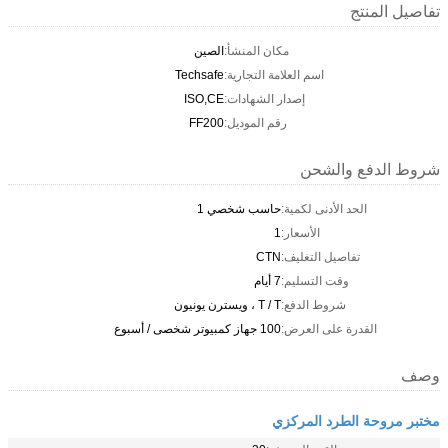
تفاصيل المنتج
مكان المنشأ:
الصين
اسم العلامة التجارية:
Techsafe
إصدار الشهادات:
ISO,CE
رقم الموديل:
FF200
شروط الدفع والشحن
الحد الأدنى لكمية:
حاسب شخصي 1
الأسعار:
1
تفاصيل التغليف:
CTN
وقت التسليم:
7 أيام
شروط الدفع:
T / T ، ويسترن يونيون
القدرة على العرض:
100 جهاز كمبيوتر شخصى / أسبوع
وصف
مختبر مروحة الطرد المركزي