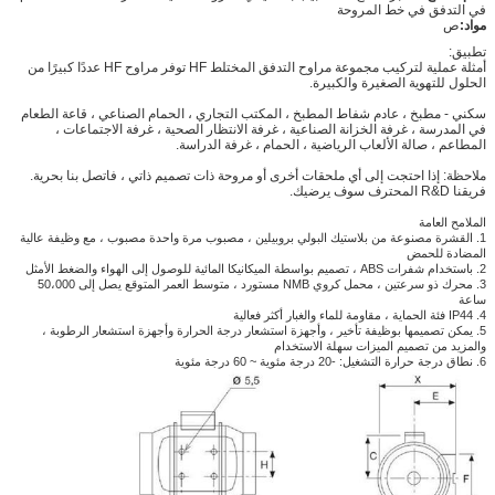
في التدفق في خط المروحة
مواد:
ص
تطبيق:
أمثلة عملية لتركيب مجموعة مراوح التدفق المختلط HF توفر مراوح HF عددًا كبيرًا من
الحلول للتهوية الصغيرة والكبيرة.
سكني - مطبخ ، عادم شفاط المطبخ ، المكتب التجاري ، الحمام الصناعي ، قاعة الطعام
في المدرسة ، غرفة الخزانة الصناعية ، غرفة الانتظار الصحية ، غرفة الاجتماعات ،
المطاعم ، صالة الألعاب الرياضية ، الحمام ، غرفة الدراسة.
ملاحظة: إذا احتجت إلى أي ملحقات أخرى أو مروحة ذات تصميم ذاتي ، فاتصل بنا بحرية.
فريقنا R&D المحترف سوف يرضيك.
الملامح العامة
1. القشرة مصنوعة من بلاستيك البولي بروبيلين ، مصبوب مرة واحدة مصبوب ، مع وظيفة عالية
المضادة للحمض
2. باستخدام شفرات ABS ، تصميم بواسطة الميكانيكا المائية للوصول إلى الهواء والضغط الأمثل
3. محرك ذو سرعتين ، محمل كروي NMB مستورد ، متوسط ​​العمر المتوقع يصل إلى 50،000
ساعة
4. IP44 فئة الحماية ، مقاومة للماء والغبار أكثر فعالية
5. يمكن تصميمها بوظيفة تأخير ، وأجهزة استشعار درجة الحرارة وأجهزة استشعار الرطوبة ،
والمزيد من تصميم الميزات سهلة الاستخدام
6. نطاق درجة حرارة التشغيل: -20 درجة مئوية ~ 60 درجة مئوية