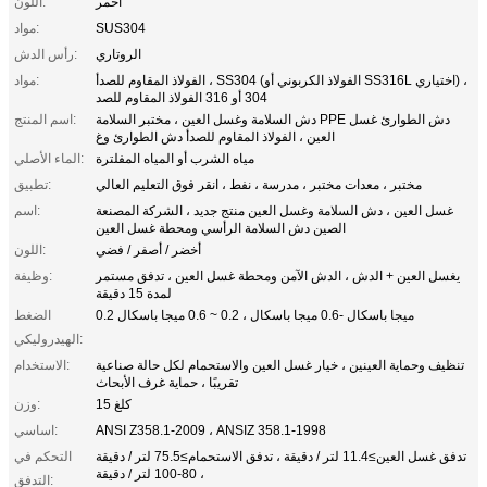
أحمر
اللون:
SUS304
مواد:
الروتاري
رأس الدش:
الفولاذ المقاوم للصدأ ، SS304 (الفولاذ الكربوني أو SS316L اختياري) ،
مواد:
304 أو 316 الفولاذ المقاوم للصد
دش السلامة وغسل العين ، مختبر السلامة PPE دش الطوارئ غسل
اسم المنتج:
العين ، الفولاذ المقاوم للصدأ دش الطوارئ وغ
مياه الشرب أو المياه المفلترة
الماء الأصلي:
مختبر ، معدات مختبر ، مدرسة ، نفط ، انقر فوق التعليم العالي
تطبيق:
غسل العين ، دش السلامة وغسل العين منتج جديد ، الشركة المصنعة
اسم:
الصين دش السلامة الرأسي ومحطة غسل العين
أخضر / أصفر / فضي
اللون:
يغسل العين + الدش ، الدش الآمن ومحطة غسل العين ، تدفق مستمر
وظيفة:
لمدة 15 دقيقة
0.2 ميجا باسكال -0.6 ميجا باسكال ، 0.2 ~ 0.6 ميجا باسكال
الضغط
الهيدروليكي:
تنظيف وحماية العينين ، خيار غسل العين والاستحمام لكل حالة صناعية
الاستخدام:
تقريبًا ، حماية غرف الأبحاث
15 كلغ
وزن:
ANSI Z358.1-2009 ، ANSIZ 358.1-1998
اساسي:
تدفق غسل العين≥11.4 لتر / دقيقة ، تدفق الاستحمام≥75.5 لتر / دقيقة
التحكم في
، 80-100 لتر / دقيقة
التدفق: