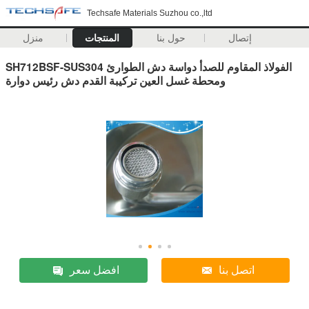
Techsafe Materials Suzhou co.,ltd
إتصال
حول بنا
المنتجات
منزل
SH712BSF-SUS304 الفولاذ المقاوم للصدأ دواسة دش الطوارئ
ومحطة غسل العين تركيبة القدم دش رئيس دوارة
اتصل بنا
افضل سعر