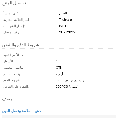
تفاصيل المنتج
الصين
مكان المنشأ:
Techsafe
اسم العلامة التجارية:
ISO,CE
إصدار الشهادات:
SH712BSXF
رقم الموديل:
شروط الدفع والشحن
1
الحد الأدنى لكمية:
1
الأسعار:
CTN
تفاصيل التغليف:
7 أيام
وقت التسليم:
T / T ، ويسترن يونيون
شروط الدفع:
200PCS / أسبوع
القدرة على العرض:
وصف
دش السلامة وغسل العين