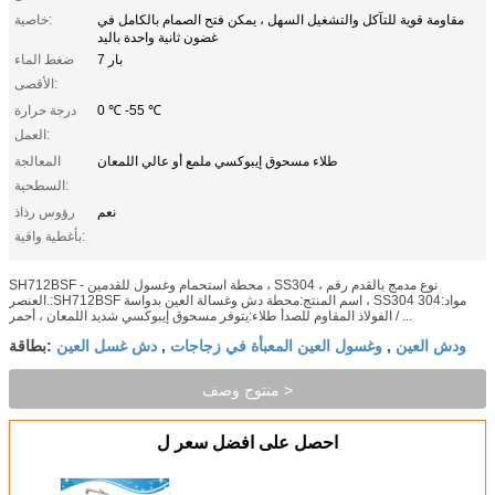
مقاومة قوية للتآكل والتشغيل السهل ، يمكن فتح الصمام بالكامل في
خاصية:
غضون ثانية واحدة باليد
7 بار
ضغط الماء
الأقصى:
0 ℃ -55 ℃
درجة حرارة
العمل:
طلاء مسحوق إيبوكسي ملمع أو عالي اللمعان
المعالجة
السطحية:
نعم
رؤوس رذاذ
بأغطية واقية:
SH712BSF - محطة استحمام وغسول للقدمين ، SS304 ، نوع مدمج بالقدم رقم
العنصر.:SH712BSF اسم المنتج:محطة دش وغسالة العين بدواسة ، SS304 مواد:304
الفولاذ المقاوم للصدأ طلاء:يتوفر مسحوق إيبوكسي شديد اللمعان ، أحمر / ...
ودش العين
وغسول العين المعبأة في زجاجات
دش غسل العين
,
,
بطاقة:
منتوج وصف >
احصل على افضل سعر ل