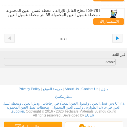
SH781-البخاخ القابل للإزالة ، محطة غسل العين المحمولة
، محطة غسيل العين المحمولة 35 لتر محطة غسيل العين
محطة غسيل العين
الاستفسار الآن
1 / 10
غير اللغة
Arabic
منزل
|
Contact Us
|
About Us
|
خريطة الموقع
|
Privacy Policy
منظر مكتبيّ
China دش غسل العين ، وغسول العين المعبأة في زجاجات ، ودش العين ، ومحطة غسل
العين في حالات الطوارئ ، وغسل العين المحمول ، ومحطات غسل العين المحمولة
supplier.
Copyright © 2016 - 2026 Techsafe Materials Suzhou co.,ltd.
All rights reserved. Developed by
ECER
دردشة
طلب اقتباس