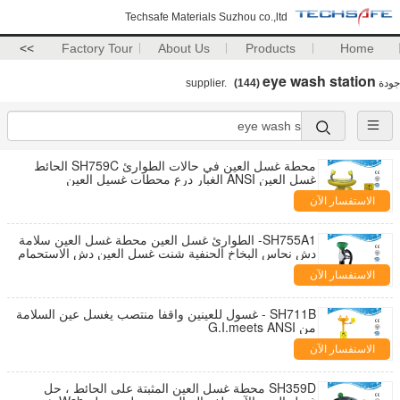
Techsafe Materials Suzhou co.,ltd
>>
Factory Tour
About Us
Products
Home
eye wash station
جودة
supplier.
(144)
محطة غسل العين في حالات الطوارئ SH759C الحائط
غسل العين ANSI الغبار درع محطات غسيل العين
الاستفسار الآن
SH755A1- الطوارئ غسل العين محطة غسل العين سلامة
دش نحاس البخاخ الحنفية شنت غسل العين دش الاستحمام
الاستفسار الآن
SH711B - غسول للعينين واقفا منتصب يغسل عين السلامة
من G.I.meets ANSI
الاستفسار الآن
SH359D محطة غسل العين المثبتة على الحائط ، حل