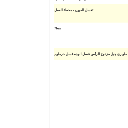
تغسل العيون ، محطة العمل
7bar
وارئ جبل مزدوج الرأس غسل الوجه غسل ​​خرطوم