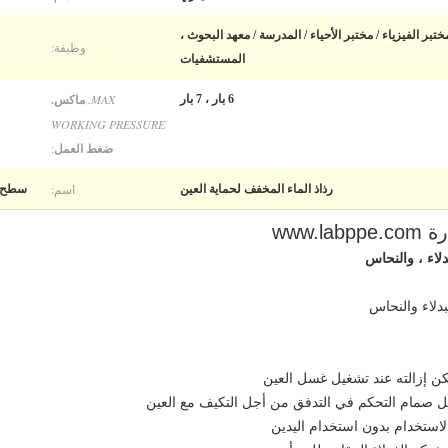
ختبر الفيزياء / مختبر الأحياء / المدرسة / معهد البحوث ،
وظيفة:
المستشفيات
MAX.
ماكس.
6 بار ، 7 بار
WORKING PRESSURE
ضغط العمل
:
اسم:
رذاذ الماء المخفف لحماية العين
سطح ط
www.
دلاء والنحاس
كن إزالته عند تشغيل غسل العين
 صمام التحكم في التدفق من أجل التكيف مع العين
الاستخدام بدون استخدام اليدين