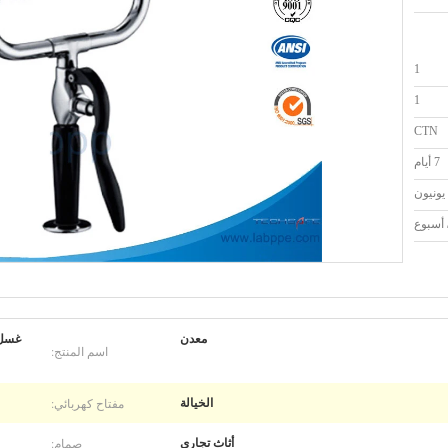
1
1
CTN
7 أيام
معدن
غسل 
اسم المنتج:
مفتاح كهربائي:
الخيالة
صمام:
أثاث تجاري