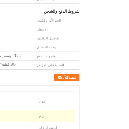
شروط الدفع والشحن:
الحد الأدنى لكمية:
الأسعار:
تفاصيل التغليف:
وقت التسليم:
T / T ، ويسترن يونيون
شروط الدفع:
500 قطعة / أسبوع
القدرة على العرض:
ﺎﺘﺼﻟ ﺍﻶﻧ
مواد:
نوع:
استخدام عام: