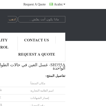
Request A Quote
Arabic
LITY
CONTACT US
TROL
SH355A- غسل العين في حالات الطوارئ DECK MOUNTED LAB EYE WASH ، وغسول العين مزدوج الرأس ، ومحطات غسيل العين الواحدة
REQUEST A QUOTE
الواحدة
تفاصيل المنتج:
مكان المنشأ:
fe
اسم العلامة التجارية:
E
إصدار الشهادات:
5A
رقم الموديل: