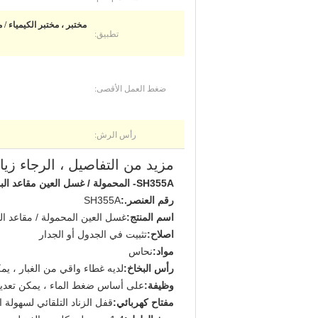
مختبر ، مختبر الكيمياء / م
تطبيق:
ضغط العمل الأقصى:
رأس الرش:
مزيد من التفاصيل ، الرجاء زيارة labppe.com
SH355A- المحمولة / غسل العين مقاعد البدلاء ، والنحاس
رقم العنصر.:
SH355A
اسم المنتج:
غسل العين المحمولة / مقاعد الب
اصلاح:
تثبيت في الجدول أو الجدار
مواد:
نحاس
رأس البخاخ:
لديه غطاء واقي من الغبار ، يم
وظيفة:
على أساس ضغط الماء ، يمكن تعديل
مفتاح كهربائي:
قفل الزناد التلقائي لسهولة 