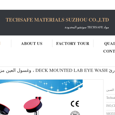
TECHSAFE MATERIALS SUZHOU CO.,LTD
مواد TECHSAFE سوتشو المحدودة.
QUA
FACTORY TOUR
ABOUT US
ا
CON
غسل ا
SH355A- غسل العين في حالات الطوارئ SH
الصين
Techsa
ISO,C
SH35