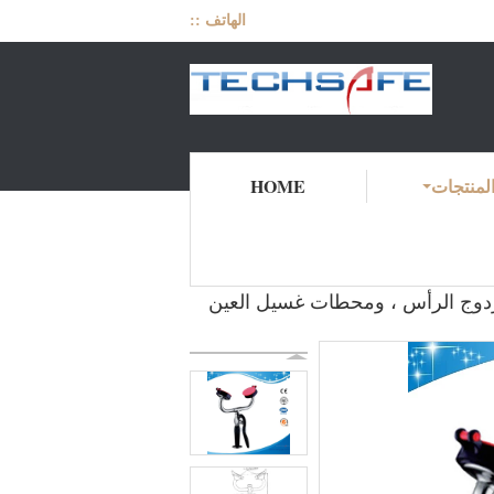
الهاتف ::
لمنتجات
HOME
لعين على سطح السفينة
المنتجات
منزل
DECK MOUNTED LAB EYE WA ، وغسول العين مزدوج الرأس ، ومحطات غسيل العين