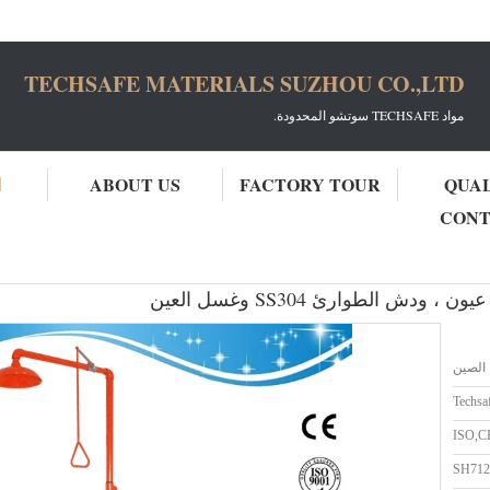
TECHSAFE MATERIALS SUZHOU CO.,LTD
مواد TECHSAFE سوتشو المحدودة.
QUA
FACTORY TOUR
ABOUT US
ا
CON
د
الصين
Techsa
ISO,C
SH71