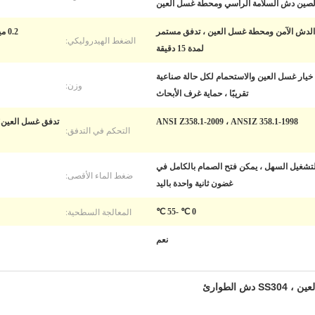
لصين دش السلامة الرأسي ومحطة غسل العين
الدش الآمن ومحطة غسل العين ، تدفق مستمر
0.2 ميجا باسكال -0.6 ميجا باسكال ، 0.2 ~ 0.6 ميجا باسكال
الضغط الهيدروليكي:
لمدة 15 دقيقة
 خيار غسل العين والاستحمام لكل حالة صناعية
وزن:
تقريبًا ، حماية غرف الأبحاث
ANSI Z358.1-2009 ، ANSIZ 358.1-1998
التحكم في التدفق:
التشغيل السهل ، يمكن فتح الصمام بالكامل في
ضغط الماء الأقصى:
غضون ثانية واحدة باليد
المعالجة السطحية:
0 ℃ -55 ℃
نعم