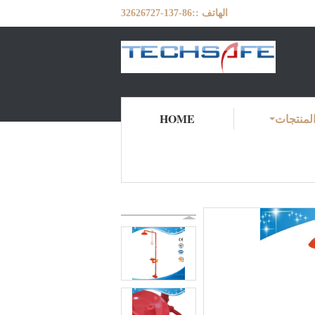
الهاتف ::
86-137-32626727
لمنتجات
HOME
ش السلامة وغسل العين
المنتجات
منزل