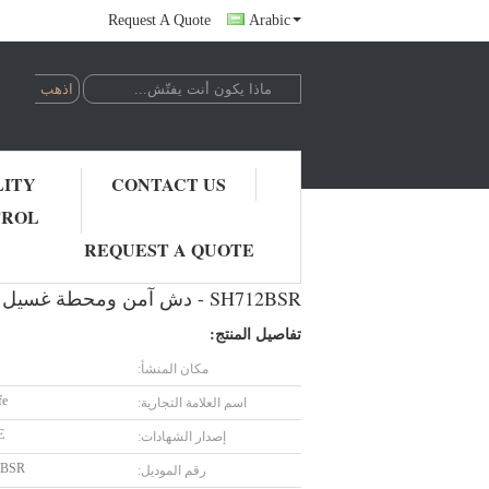
Request A Quote
Arabic
LITY
CONTACT US
TROL
SH712BSR - دش آمن ومحطة غسيل عيون ، ودش الطوارئ SS304 وغسل العين
REQUEST A QUOTE
SH712BSR - دش آمن ومحطة غسيل عيون ، ودش الطوارئ SS304 وغسل العين
تفاصيل المنتج:
مكان المنشأ:
fe
اسم العلامة التجارية:
E
إصدار الشهادات:
2BSR
رقم الموديل: