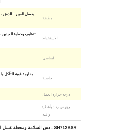
ا
يغسل العين + الدش ، 
وظيفة:
تنظيف وحماية العينين ،
الاستخدام:
اساسي:
مقاومة قوية للتآكل و
خاصية:
درجة حرارة العمل:
رؤوس رذاذ بأغطية
واقية:
SH712BSR - دش السلامة ومحطة غسل العين ، SS304 دش الطوارئ