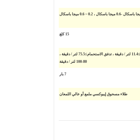
15 كلغ
تدفق غسل العين≥11.4 لتر / دقيقة ، تدفق الاستحمام≥75.5 لتر / دقيقة ،
80-100 لتر / دقيقة
7 بار
طلاء مسحوق إيبوكسي ملمع أو عالي اللمعان