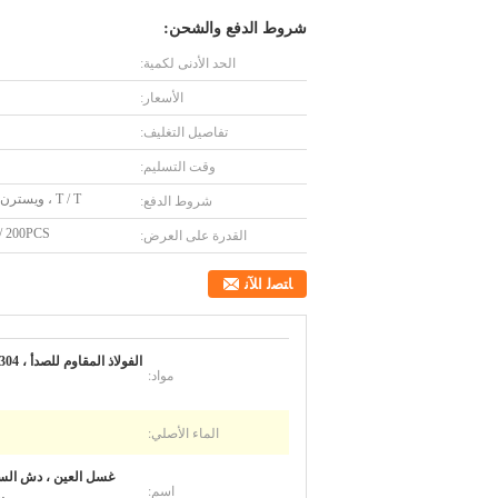
شروط الدفع والشحن:
الحد الأدنى لكمية:
الأسعار:
تفاصيل التغليف:
وقت التسليم:
T / T ، ويسترن يونيون
شروط الدفع:
200PCS / أسبوع
القدرة على العرض:
ﺎﺘﺼﻟ ﺍﻶﻧ
مواد:
الماء الأصلي:
غسل العين ، دش السل
اسم: