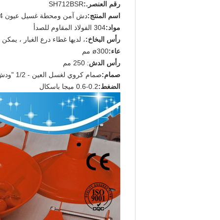
رقم العنصر.:
SH712BSR
اسم المنتج:
دش آمن ومحطة غسيل عيون SS304
مواد:
304 الفولاذ المقاوم للصدأ
رأس البخاخ:
، لديها غطاء درع الغبار ، يمكن
عاء:
ø300 مم
رأس الدش
: 250 مم
صمام:
صمام كروي لغسل العين - 1/2 "ودش - 1" ، يتم تنشيطه خلال ثانية واحدة
الضغط:
0.2-0.6 ميجا باسكال