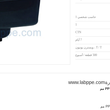
حاسب شخصي 1
1
CTN
7 أيام
T / T ، ويسترن يونيون
500 قطعة / أسبوع
رة
www.labppe.com