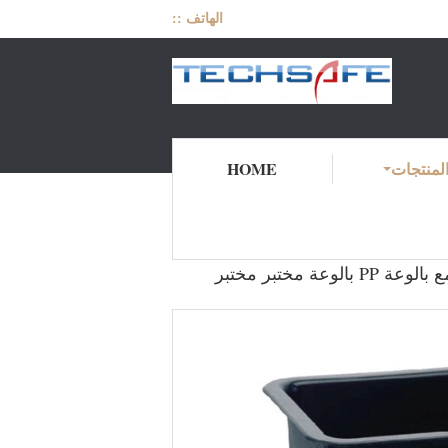
الهاتف ::
لمنتجات
HOME
المنتجات
منزل
SHQS-1B-Lab PP بالوعة ، 440 * 330 * 200mm Lab PP Mid حجم بالوعة السيراميك بالوعة منضدة مع بالوعة PP بالوعة مختبر مختبر