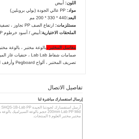
اللون:
أبيض
مواد:
PP عالي الجودة (بولي بروبلين)
البعد:
440 * 330 * 200 مم
مستلزمات:
ارتفاع الصف PP تجاوز ، تصفية وسدادة
الملحقات الاختيارية:
أبيض / أسود خرطوم PP
مغاسل المختبر ،
بالوعة مختبر ، بالوعة مخت
تصريف المختبر ، ألواح Pegboard وأرفف التنقيط ، رف تجفيف الأيبوكسي Pegboard للزجاجيات ،
تفاصيل الاتصال
إرسال استفسارك مباشرة لنا