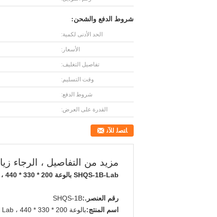
شروط الدفع والشحن:
الحد الأدنى لكمية:
الأسعار:
تفاصيل التغليف:
وقت التسليم:
شروط الدفع:
القدرة على العرض:
ﺎﺘﺼﻟ ﺍﻶﻧ
مزيد من التفاصيل ، الرجاء زيا
SHQS-1B-Lab بالوعة PP ، 440 * 330 * 200 مم
رقم العنصر.:
SHQS-1B
اسم المنتج:
بالوعة PP Lab ، 440 * 330 * 200 مم