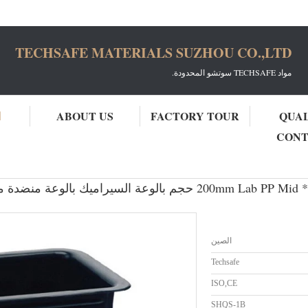
TECHSAFE MATERIALS SUZHOU CO.,LTD
مواد TECHSAFE سوتشو المحدودة.
QUA
FACTORY TOUR
ABOUT US
ا
CON
مختبر pp بالوعة السيراميك الايبوكسي
الصين
Techsafe
ISO,CE
SHQS-1B