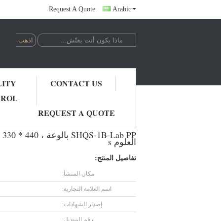
Request A Quote
Arabic
LITY
CONTACT US
TROL
SHQS-1B-Lab PP بالوعة ، 440 * 330 * 200mm Lab PP Mid حجم بالوعة السيراميك بالوعة منضدة مع بالوعة PP بالوعة مختبر مختبر العلوم s
REQUEST A QUOTE
العلوم s
تفاصيل المنتج:
مكان المنشأ:
اسم العلامة التجارية:
إصدار الشهادات:
رقم الموديل: