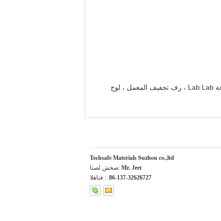
صمامات شفاط Lab Lab ، حنفيات غاز المياه المعملية ، صنابير هواء المختبر ، عادم دخان المختبر ، مستخرج الأبخرة ، بالوعة Lab Lab ، رف تجفيف المعمل ، لوح
Techsafe Materials Suzhou co.,ltd
Mr. Jeet
اتصل شخص:
86-137-32626727
الهاتف ::