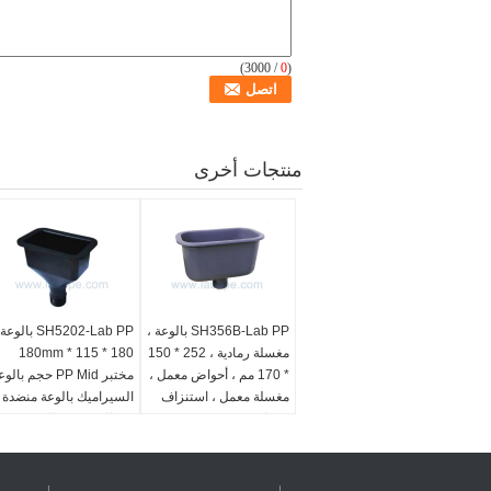
/ 3000)
0
(
منتجات أخرى
SH356B-Lab PP بالوعة ،
SH5202-Lab PP بالوع
مغسلة رمادية ، 252 * 150
180 * 115 * 180mm
* 170 مم ، أحواض معمل ،
مختبر PP Mid حجم بال
مغسلة معمل ، استنزاف
السيراميك بالوعة منضدة
معمل
مع بالوعة PP بالوعة مخت
العلوم المدرسة