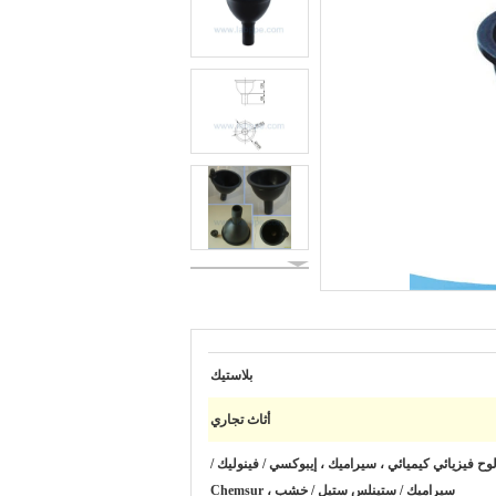
بلاستيك
أثاث تجاري
 PP أو لوح فيزيائي كيميائي ، سيراميك ، إيبوكسي / فينوليك /
سيراميك / ستينلس ستيل / خشب ، Chemsur