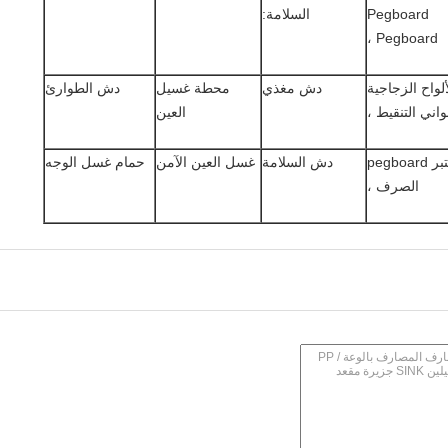
Pegboard
السلامة:
Pegboard ،
ألواح الزجاجية
دش مغذي
محطة غسيل
دش الطوارئ
اني التنقيط ،
العين
مختبر pegboard
دش السلامة
غسل العين الآمن
حمام غسل الوجه
الصرف ،