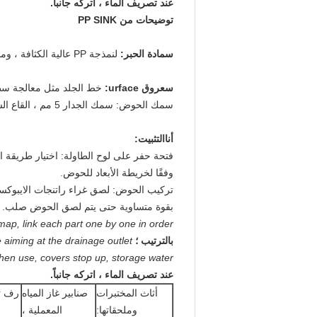
عند تصريف الماء ، اتركه جانباً.
توضيحات من PP SINK
س
مادة الحبر:
لنمذجة PP عالية الكثافة ، ومقاومة للتآكل ، ومقاومة للأحماض ، ومقاومة للقلويات.
س
عروق urface:
خط الجلد مثل معالجة سطح
سمك الحوض: سمك الجدار 5 مم ، القاع السميك 7 مم.
أنا
التثبيت:
فتحة حفر على لوح الطاولة: اختيار طريقة ال
وفقًا لخريطة الأبعاد للحوض.
تركيب الحوض: لصق غراء راتنجات الايبوكس
بقوة متساوية حتى يتم لصق الحوض صلب.
ap, link each part one by one in order;
بالترتيب ؛
 aiming at the drainage outlet.
hen use, covers stop up, storage water;
عند تصريف الماء ، اتركه جانباً.
أثاث المختبرات
صنابير غاز المياه
رف ت
وملحقاتها:
المعملية ،