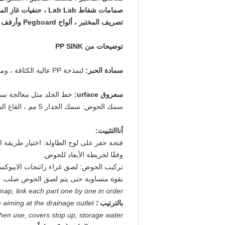
تصريف المختبر ، ألواح Pegboard وأرفف التنقيط ، رف تجفيف الأيبوكسي Pegboard للزجاجيات ،
توضيحات من PP SINK
س
مادة الحبر:
لنمذجة PP عالية الكثافة ، ومقاومة للتآكل ، ومقاومة للأحماض ، ومقاومة للقلويات.
س
عروق urface:
خط الجلد مثل معالجة سطح
سمك الحوض: سمك الجدار 5 مم ، القاع السميك 7 مم.
أنا
التثبيت:
فتحة حفر على لوح الطاولة: اختيار طريقة ال
وفقًا لخريطة الأبعاد للحوض.
تركيب الحوض: لصق غراء راتنجات الايبوكس
بقوة متساوية حتى يتم لصق الحوض صلب.
ap, link each part one by one in order;
بالترتيب ؛
 aiming at the drainage outlet.
hen use, covers stop up, storage water;