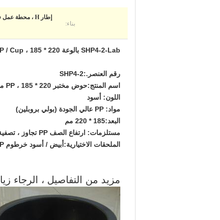
إطار H ، محطة ع
بناء:
SHP4-2-Lab بالوعة PP / Cup ، 185 * 220 مم
رقم العنصر.:
SHP4-2
اسم المنتج:
حوض مختبر PP ، 185 * 220 مم
اللون:
أسود
مواد:
PP عالي الجودة (بولي بروبلين)
البعد:
185 * 220 مم
مستلزمات:
ارتفاع الصف PP تجاوز ، تصفية وسدادة
الملحقات الاختيارية:
أبيض / أسود خرطوم PP
مزيد من التفاصيل ، الرجاء زيا