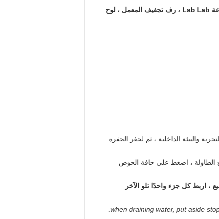
صمامات شفاط Lab Lab ، حنفيات غاز المياه المعملية ، صنابير هواء المختبر ، عادم دخان المختبر ، مستخرج الأبخرة ، بالوعة Lab Lab ، رف تجفيف المعمل ، لوح
ربة والبيئة الداخلية ، ثم لحفر الحفرة
ح الطاولة ، اضغط على حافة الحوض
 ، اربط كل جزء واحدًا تلو الآخر
when draining water, put aside stop