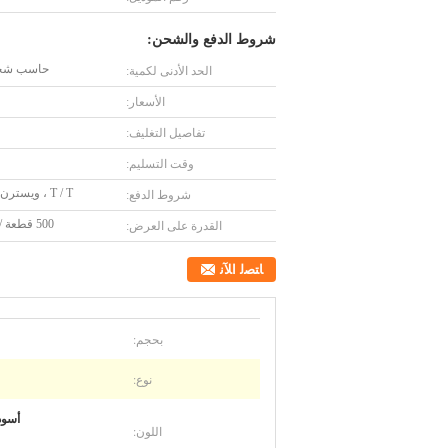
شروط الدفع والشحن:
حاسب شخ
الحد الأدنى لكمية:
الأسعار:
تفاصيل التغليف:
وقت التسليم:
T / T ، ويسترن يونيون
شروط الدفع:
500 قطعة / أسبوع
القدرة على العرض:
ﺎﺘﺼﻟ ﺍﻶﻧ
بحجم:
نوع:
أسود
اللون: