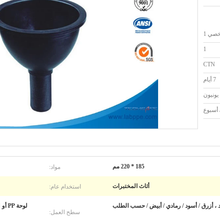
صي 1
1
CTN
7 أيام
مواد:
185 * 220 مم
استخدام عام:
أثاث المختبرات
 ، أزرق / أسود / رمادي / أبيض / حسب الطلب
لوحة
سطح العمل: