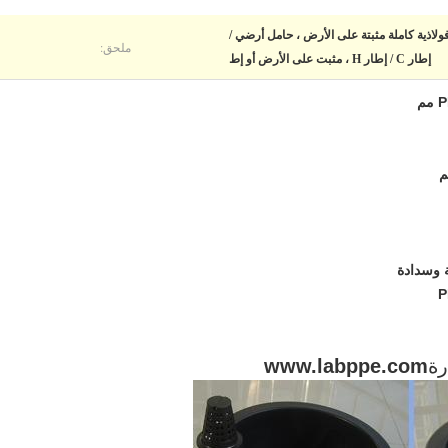
مل فولاذية كاملة مثبتة على الأرض ، حامل أرضي /
ملحق:
إطار C / إطار H ، مثبت على الأرض أو إط
رة
www.labppe.com