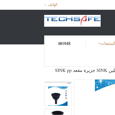
الهاتف ::
لمنتجات
HOME
المنتجات
منزل
SHp4-2-مختبر المصارف المصارف بالوعة PP / Cup ، 185 * 220mm بالوعة مختبر العلوم البولي بروبيلين SINK جزيرة مقعد SINK pp