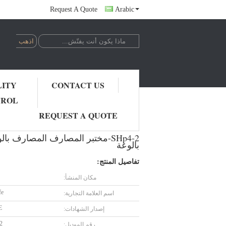
Request A Quote
Arabic
LITY
CONTACT US
TROL
SHp4-2-مختبر المصارف المصارف بالوعة PP / Cup ، 185 * 220mm بالوعة مختبر العلوم البولي بروبيلين SINK جزيرة مقعد SINK pp بالوعة
REQUEST A QUOTE
بالوعة
تفاصيل المنتج:
مكان المنشأ:
fe
اسم العلامة التجارية:
E
إصدار الشهادات:
2
رقم الموديل: