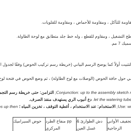
 التشغيل ، ومقاوم للقطع ، وله خط جلد متطابق مع لوحة الطاولة.
تثبيت أولاً كما يوضح الرسم البياني (خريطة رسم تركيب الحوض) وفقًا لجدول التج
ي حول حافة الحوض (الوصلات مع لوح الطاولة) ، ثم وضع الحوض في فتحة لو
Conjunction: up to the assembly sketch m
التزامن: حتى خريطة رسم التجميع
let the watering tube
دع أنبوب الري يستهدف منفذ الصرف.
Use: w
الاستخدام: عند الاستخدام ، أغطية التوقف ، تخزين المياه ؛
s up then.
جفيف الأواني
دش الطوارئ &
pp منفاخ الطرد
حوض السيراميك
الزجاجية
غسل العين
المركزي