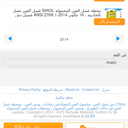
محطة غسل العين المحمولة SH53L غسل العين تعمل
بالجاذبية ، 16 جالون ANSI Z358.1-2014 غسيل دش
الطوارئ
الاستفسار الآن
4 / 10
غير اللغة
Arabic
منزل
|
Contact Us
|
About Us
|
خريطة الموقع
|
Privacy Policy
منظر مكتبيّ
China دش غسل العين ، وغسول العين المعبأة في زجاجات ، ودش العين ، ومحطة غسل
العين في حالات الطوارئ ، وغسل العين المحمول ، ومحطات غسل العين المحمولة
supplier. Copyright © 2016 - 2025 Techsafe Materials Suzhou co.,ltd.
All rights reserved. Developed by
ECER
دردشة
طلب اقتباس