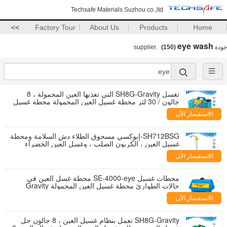
Techsafe Materials Suzhou co.,ltd
>>
Factory Tour
About Us
Products
Home
eye wash
جودة
supplier.
(150)
تغسل SH8G-Gravity التي تغذيها العين المحمولة ، 8
جالون / 30 لتر محطة غسيل العين المحمولة محطة غسيل
العين المحمولة
الاستفسار الآن
SH712BSG-إبوكسي مسحوق الطلاء دش السلامة ومحطة
غسيل العين ، الكربون الصلب ، وغسل العين الخضراء
ودش الطوارئ في مكان العمل
الاستفسار الآن
محطات غسيل SE-4000-eye محطة غسل العين في
حالات الطوارئ محطة غسيل العين المحمولة Gravity
تعمل غسول العين ، 21 جالون ، المتحدث
الاستفسار الآن
SH8G-Gravity تعمل بنظام غسيل العين ، 8 جالون حل