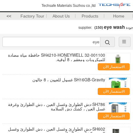
Techsafe Materials Suzhou co.,ltd
>>
Factory Tour
About Us
Products
Home
eye wash
جودة
supplier.
(150)
SH4210-HONEYWELL 32-001100 حافظة مياة مضادة
للميكروبات ومعقم ، 8 أوقية.
الاستفسار الآن
SH16GB-Gravity غسول للعيون ، 8 جالون
الاستفسار الآن
SH786-دش الطوارئ وغسل العين ، دش الطوارئ وغرفة
غسل العين ، كشك دش السلامة
الاستفسار الآن
SH602-دش الطوارئ وغسل العين ، دش الطوارئ وغسل